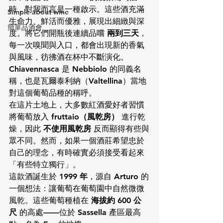
時，對我而言是一種啟示。這些酒充滿
Simple about wine
生命力、鮮活而優雅，展現出細緻與深
簡單品酒會
度。將它們開瓶後連續品嚐 
兩到三天
，
每一次嗅聞與入口，都會出現新的香氣
與風味，彷彿酒在杯中不斷演化。
Chiavennasca
 是 
Nebbiolo
 的同義名
稱，也是瓦爾泰利納（Valtellina）當地
對這個葡萄品種的稱呼。
在這片土地上，大多數紅酒愛好者習慣
將葡萄放入 
fruttaio（風乾房）
 進行乾
燥，因此 
不使用風乾房
 反而顯得有些與
眾不同。然而，如果一個酒莊希望忠於
自己的理念，有時確實必須接受看起來
「有些特立獨行」。
這款酒誕生於 
1999 年
，源自 
Arturo
 的
一個想法：讓葡萄在葡萄園中自然微微
風乾。這些葡萄種植在 
海拔約 600 公
尺
 的高處——位於 
Sassella
 產區最高