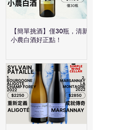
【簡單挑酒】僅30瓶，清新
小農白酒好正點！