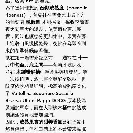
點、名為 
Ere
 的地塊。
為了達到理想的 
酚類成熟度（phenolic 
ripeness）
，葡萄往往需要比山坡下方
的葡萄園 
晚數週
 才能採收。採收季節晝
夜之間巨大的溫差，使葡萄皮更加厚
實，同時也讓糖分更加集中。果實在藤
上迎著山風慢慢乾燥，彷彿在為即將到
來的冬季休眠做準備。
就在第一場雪來臨之前——通常在 
十一
月中旬至月底之間
——葡萄才被採收，
並在 
木製發酵槽
中輕柔壓碎與發酵。第
一次換桶時，酒已完全發酵至乾型，但
酸度依然相當鮮明。極高的成熟度柔化
了 
Valtellina Superiore Sassella 
Riserva Ultimi Raggi DOCG
 原本較為
緊繃的單寧，而在大型橡木桶中的熟成
則讓酒體質地更加圓潤。
因此，
成熟果實的甜美香氣
會在香氣中
悠長停留，但在口感上卻不會帶來黏膩