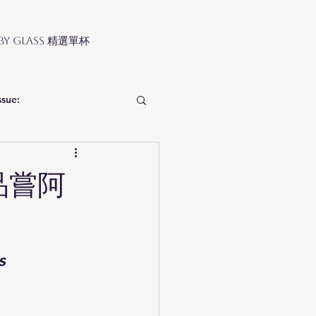
 by Glass 精選單杯
ssue:
e品嘗阿
s