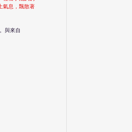
土氣息，飄散著
。與來自 