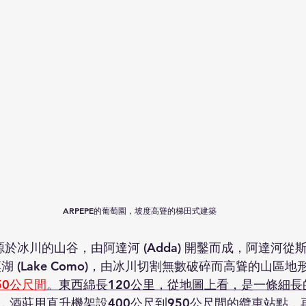
ARPEPE的葡萄園，坡度高聳的梯田式建築
是一個起源於冰川的山谷，由阿達河 (Adda) 開鑿而成，阿達河
) 到科莫湖 (Lake Como)，由冰川切割無數破碎而高聳的山區地
950公尺間
。東西綿長120公里，從地圖上看，是一條細
，酒莊用直升機架設400公尺到950公尺間的纜車站點，