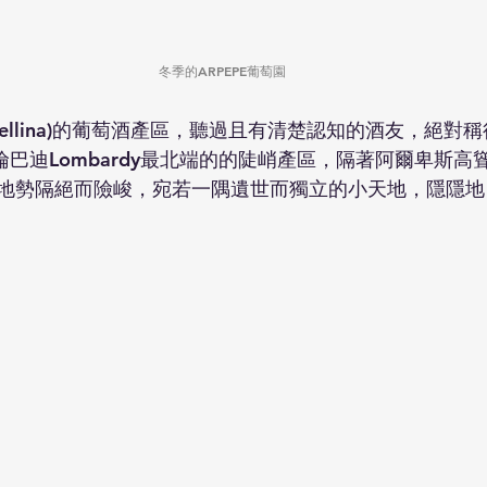
冬季的ARPEPE葡萄園
tellina)的葡萄酒產區，聽過且有清楚認知的酒友，絕對稱得上是
裡是倫巴迪Lombardy最北端的的陡峭產區，隔著阿爾卑斯
地勢隔絕而險峻，宛若一隅遺世而獨立的小天地，隱隱地