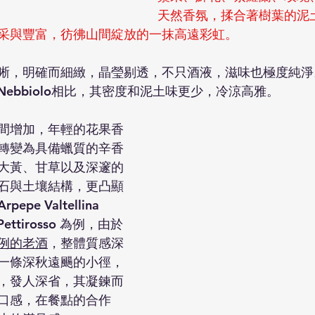
天然香氛，揉合著樹葉的泥
采與豐富，彷彿山間綻放的一抹高遠彩虹。
晰，明確而細緻，晶瑩剔透，不只酒液，滋味也極度純淨
ro 的Nebbiolo相比，其密度和泥土味更少，冷涼高雅。
間增加，年輕的花果香
轉變為具備蠟質的辛香
大黃、甘草以及深邃的
石與土壤結構，更凸顯
Arpepe Valtellina 
ettirosso 
為例，由於
例的老酒
，整體質感深
一條深秋遠颺的小徑，
，發人深省，其凝鍊而
口感，在餐點的合作