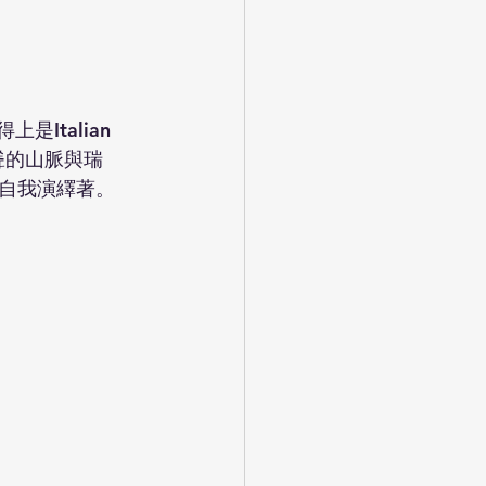
Italian 
高聳的山脈與瑞
自我演繹著。