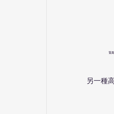
緊鄰
另一種高山