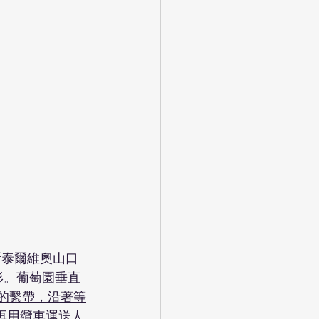
從斯泰爾維奧山口 
形。
葡萄園垂直
長的繫帶，沿著等
再用纜車運送人