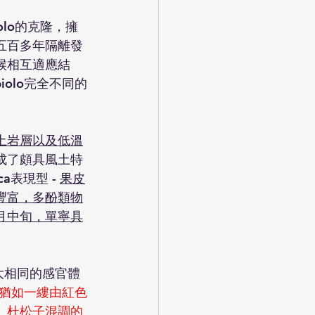
biolo的克隆，擁
五百多年隔離發
候相互適應結
iolo完全不同的
土岩層以及低溫
成了頗具風土特
a表現型 - 
果皮
豐富，多酚類物
月中旬，單寧具
。
o不大相同的感官體
空靈，猶如一縷由紅色
、杜松子混調的