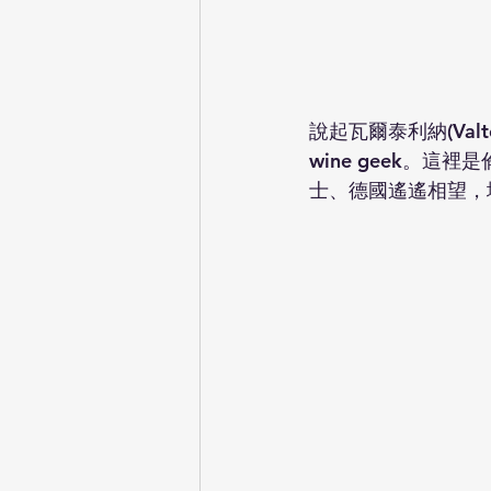
說起瓦爾泰利納(Val
wine geek。這
士、德國遙遙相望，