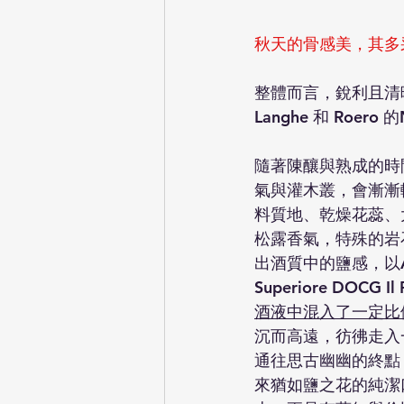
秋天的骨感美，其多
整體而言，銳利且清
Langhe 和 Roe
隨著陳釀與熟成的時
氣與灌木叢，會漸漸
料質地、乾燥花蕊、
松露香氣，特殊的岩
出酒質中的鹽感，以
Superiore DOCG Il P
酒液中混入了一定比
沉而高遠，彷彿走入
通往思古幽幽的終點
來猶如鹽之花的純潔