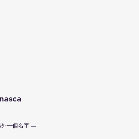
asca
有著另外一個名字 — 