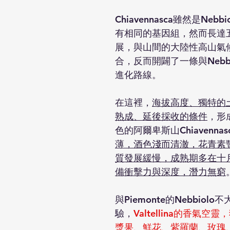
Chiavennasca雖然是Neb
有相同的基因組，然而長達
展，與山間的大陸性高山氣
合，反而開闢了一條與Nebb
進化路線。
在這裡，
海拔高度、獨特的
熟成、延後採收的條件
，形
色的阿爾卑斯山Chiavennasc
薄，酒色淺而清澈，花青素
質發展緩慢，成熟期多在十
備衝擊力與深度，潛力無窮
與Piemonte的Nebbiol
驗，
Valtellina的香氣
漿果、鮮花、紫羅蘭、玫瑰