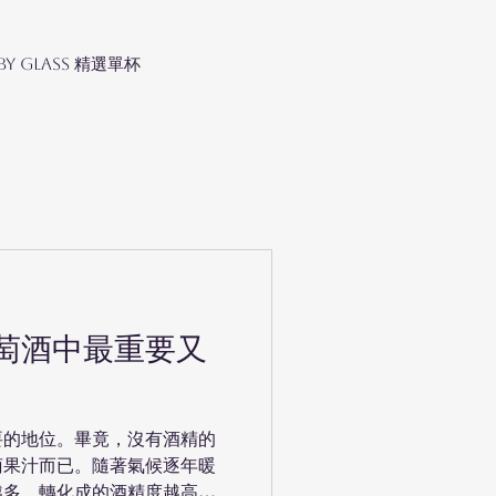
 by Glass 精選單杯
萄酒中最重要又
要的地位。畢竟，沒有酒精的
萄果汁而已。隨著氣候逐年暖
越多，轉化成的酒精度越高，