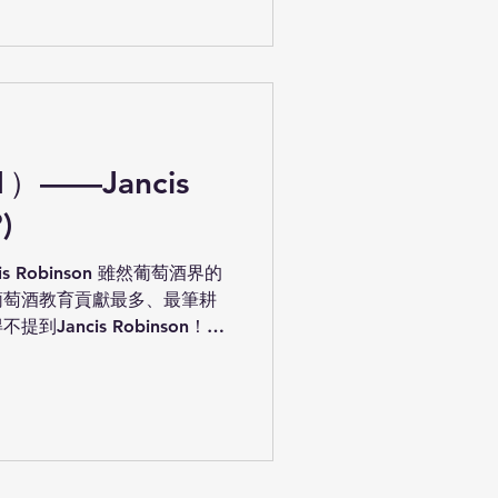
——Jancis
)
 Robinson 雖然葡萄酒界的
葡萄酒教育貢獻最多、最筆耕
Jancis Robinson！
人暱稱為“JR”或「珍姨」，是名聲享