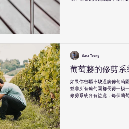
也變得更加難以忽視了。 酒
呢？酒精上升了，這對酒友們
Sara Tseng
葡萄藤的修剪系
如果你曾驅車駛過廣佈葡萄
並非所有葡萄園都長得一模
修剪系統各有益處，每個葡
同。 葡萄藤的修剪系統可分
（Cane Pruning）...