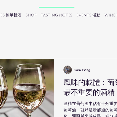
nes 簡單挑酒
SHOP
Tasting Notes
Events 活動
Wine
Sara Tseng
風味的載體：葡
最不重要的酒精
酒精在葡萄酒中佔有十分重
葡萄酒，就只是發酵過的葡
化，葡萄越來越成熟，糖分