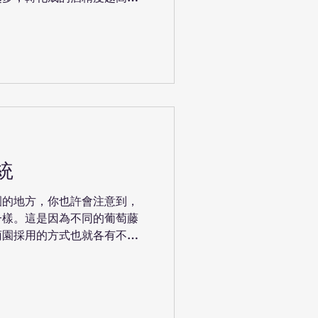
精在葡萄酒中扮演著什麼角色
來說，又意味著什麼呢？...
統
園的地方，你也許會注意到，
一樣。這是因為不同的葡萄藤
萄園採用的方式也就各有不
為兩種： 替換長枝修剪