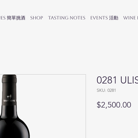
nes 簡單挑酒
SHOP
Tasting Notes
Events 活動
Wine
0281 ULI
SKU: 0281
Pr
$2,500.00