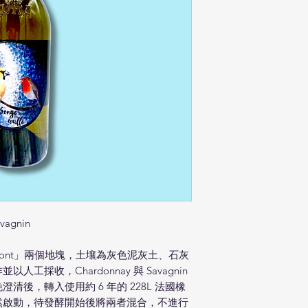
agnin
eaumont」兩個地塊，土壤為灰色泥灰土、石灰
採收，Chardonnay 與 Savagnin
後，轉入使用約 6 年的 228L 法國橡
然啟動，待發酵開始後將兩者混合，不進行