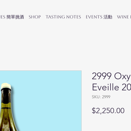
nes 簡單挑酒
SHOP
Tasting Notes
Events 活動
Wine
2999 Ox
Eveille 2
SKU: 2999
Pr
$2,250.00