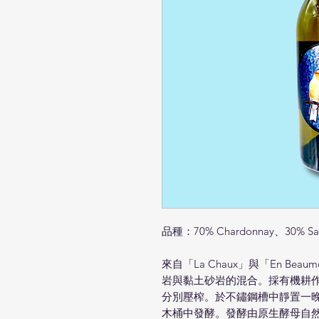
品種：70% Chardonnay、30% Sav
來自「La Chaux」與「En B
岩與黏土砂岩的混合。採有機耕作並以人工
分別壓榨。於不鏽鋼槽中靜置一晚澄清
木桶中發酵。發酵由原生酵母自