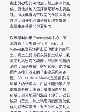
黏土與砂質比例增加，加上寒涼的氣
候，促使當地人選擇慕尼耶為主要品
種。而埃佩爾內市以南的丘陵區為過
度區，部分地區如受白丘地質影響，
主要生產慕尼耶與夏多內
以埃佩爾內市(Épernay)為中心，東
北方為「大馬恩河谷區」(Grand
Vallée)底岩為漢斯山延伸而來的白堊
土，表土主要由石灰質黏土組成，氣
溫受到馬恩河的調節，展現出勻稱的
酒體，深受香檳行家的喜愛。從埃佩
爾內市往下游走的「主要馬恩河谷
區」(Vallée de la Marne)是整個香檳
區最大的子產區，白堊土開始潛入深
處影響甚微，表層土壤由深厚的黏土
組成，部分地區則混合了沙子、礫石
以及白堊土，加上馬恩河的流經使氣
候明顯冷涼潮溼，過去並不太受到太