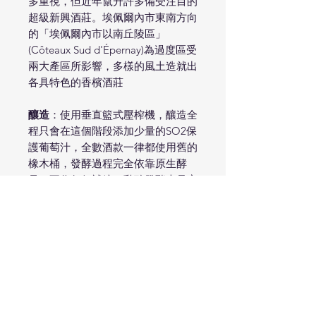
多重視，但近年竄升許多備受注目的
超級新興酒莊。埃佩爾內市東南方向
的「埃佩爾內市以南丘陵區」
(Côteaux Sud d'Épernay)為過度區受
兩大產區所影響，多樣的風土造就出
各具特色的香檳酒莊
釀造
：使用垂直籃式壓榨機，釀造全
程只會在這個階段添加少量的SO2保
護葡萄汁，全數酒款一律都使用舊的
橡木桶，發酵過程完全依靠原生酵
母，不作任何補糖，乳酸發酵也是完
全任憑當年的氣候自行完成或中斷，
不作干預。耗時10個月才進行裝
瓶，期間每周都會進行添桶。裝瓶前
不澄清不過濾，預計除渣前30天，
先以人工方式進行轉瓶作業。一切都
是為了盡可能直接純粹地
葡萄全數來自酒莊所在地一級村