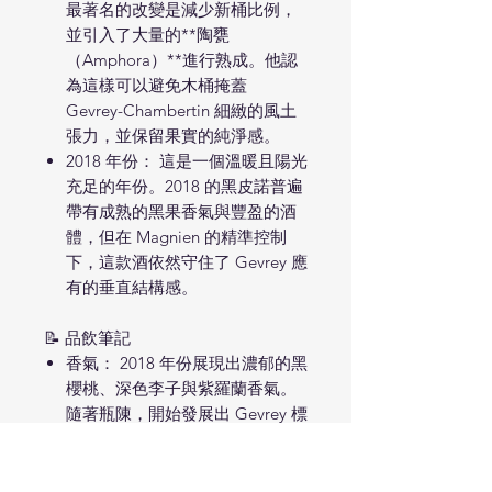
最著名的改變是減少新桶比例，
並引入了大量的**陶甕
（Amphora）**進行熟成。他認
為這樣可以避免木桶掩蓋
Gevrey-Chambertin 細緻的風土
張力，並保留果實的純淨感。
2018 年份： 這是一個溫暖且陽光
充足的年份。2018 的黑皮諾普遍
帶有成熟的黑果香氣與豐盈的酒
體，但在 Magnien 的精準控制
下，這款酒依然守住了 Gevrey 應
有的垂直結構感。
📝 品飲筆記
香氣： 2018 年份展現出濃郁的黑
櫻桃、深色李子與紫羅蘭香氣。
隨著瓶陳，開始發展出 Gevrey 標
誌性的野生肉質感、森林地表與
一抹淡淡的甘草與東方香料氣
息。