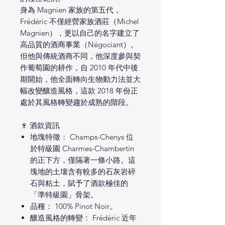
身為 Magnien 家族的第五代，
Frédéric 不僅經營家族酒莊（Michel
Magnien），更以自己的名字建立了
高品質的酒商事業（Négociant）。
但他與傳統酒商不同，他深度參與契
作葡萄園的耕作，自 2010 年代中後
期開始，他全面轉向生物動力法並大
幅改變釀造風格，這款 2018 年份正
處於其風格轉變趨於成熟的階段。
🍷 酒款資訊
地塊特徵： Champs-Chenys 位
於特級園 Charmes-Chambertin
的正下方，僅隔著一條小路。這
塊地的土壤含有較多的石灰岩碎
石與粘土，賦予了酒款極佳的
「準特級園」骨架。
品種： 100% Pinot Noir。
釀造風格的轉變： Frédéric 近年