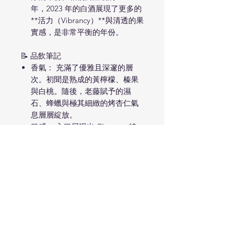
年，2023 年的白酒展現了更多的
**活力（Vibrancy）**與清透的果
實感，是非常平衡的年份。
📝 品飲筆記
香氣： 充滿了優雅且深邃的層
次。初聞是熟成的黃檸檬、榛果
與白桃。隨後，老藤賦予的濕
石、蜂蠟與極其細緻的烤杏仁氣
息層層綻放。
口感： 入口展現出 Charmes 特
有的「肉感（Fleshy）」，質地
寬廣且飽滿。但 Mikulski 厲害的
地方在於其酸度框架極其堅固，
讓飽滿的酒體不顯得甜膩，中段
帶有鹹鮮的礦物張力，結尾悠長
且帶有微弱的奶油香氣。
風格： 這是一款「華麗卻不失精
準」的酒。它像是一個受過嚴謹