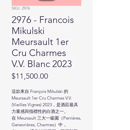
SKU: 2976
2976 - Francois
Mikulski
Meursault 1er
Cru Charmes
V.V. Blanc 2023
Price
$11,500.00
這款來自 François Mikulski 的
Meursault 1er Cru Charmes V.V.
(Vieilles Vignes) 2023，是酒莊最具
力量感與指標性的白酒之一。
在 Meursault 三大一級園（Perrières,
Genevrières, Charmes）中，