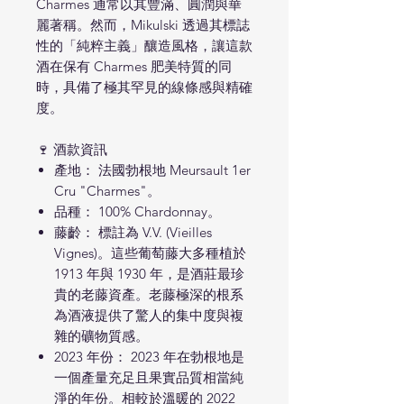
Charmes 通常以其豐滿、圓潤與華
麗著稱。然而，Mikulski 透過其標誌
性的「純粹主義」釀造風格，讓這款
酒在保有 Charmes 肥美特質的同
時，具備了極其罕見的線條感與精確
度。
🍷 酒款資訊
產地： 法國勃根地 Meursault 1er
Cru "Charmes"。
品種： 100% Chardonnay。
藤齡： 標註為 V.V. (Vieilles
Vignes)。這些葡萄藤大多種植於
1913 年與 1930 年，是酒莊最珍
貴的老藤資產。老藤極深的根系
為酒液提供了驚人的集中度與複
雜的礦物質感。
2023 年份： 2023 年在勃根地是
一個產量充足且果實品質相當純
淨的年份。相較於溫暖的 2022