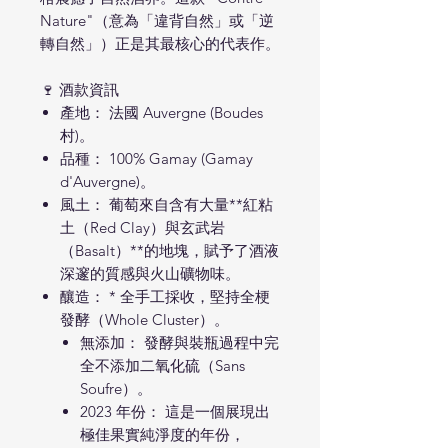
Nature"（意為「違背自然」或「逆
轉自然」）正是其最核心的代表作。
🍷 酒款資訊
產地： 法國 Auvergne (Boudes
村)。
品種： 100% Gamay (Gamay
d'Auvergne)。
風土： 葡萄來自含有大量**紅粘
土（Red Clay）與玄武岩
（Basalt）**的地塊，賦予了酒液
深邃的質感與火山礦物味。
釀造： * 全手工採收，堅持全梗
發酵（Whole Cluster）。
無添加： 發酵與裝瓶過程中完
全不添加二氧化硫（Sans
Soufre）。
2023 年份： 這是一個展現出
極佳果實純淨度的年份，