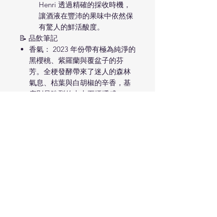
Henri 透過精確的採收時機，
讓酒液在豐沛的果味中依然保
有驚人的鮮活酸度。
📝 品飲筆記
香氣： 2023 年份帶有極為純淨的
黑櫻桃、紫羅蘭與覆盆子的芬
芳。全梗發酵帶來了迷人的森林
氣息、枯葉與白胡椒的辛香，基
底則是強烈的火山石煙燻感。
口感： 質地非常細緻，單寧如絲
綢般滑順卻富有韌性。它不像博
若萊（Beaujolais）的佳美那樣簡
單甜美，而是展現出一種更為**
嚴謹、垂直（Vertical）**的結
構。
餘韻： 結尾非常乾淨，帶有鹹鮮
的礦物質感與微微的苦艾草芬
芳，極具層次。
🍴 搭配建議