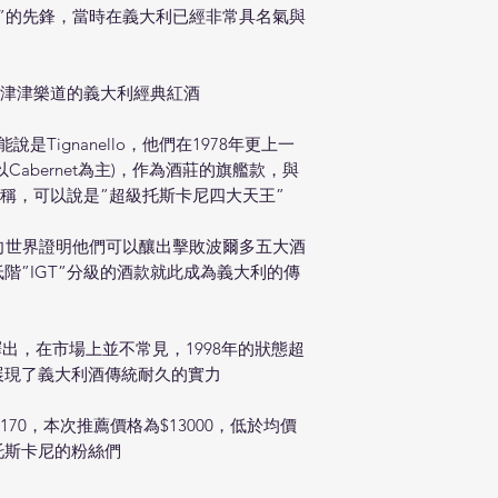
”的先鋒，當時在義大利已經非常具名氣與
追逐與津津樂道的義大利經典紅酒
說是Tignanello，他們在1978年更上一
(以Cabernet為主)，作為酒莊的旗艦款，與
asseto並稱，可以說是”超級托斯卡尼四大天王”
向世界證明他們可以釀出擊敗波爾多五大酒
階”IGT”分級的酒款就此成為義大利的傳
年份釋出，在市場上並不常見，1998年的狀態超
展現了義大利酒傳統耐久的實力
$15170，本次推薦價格為$13000，低於均價
托斯卡尼的粉絲們