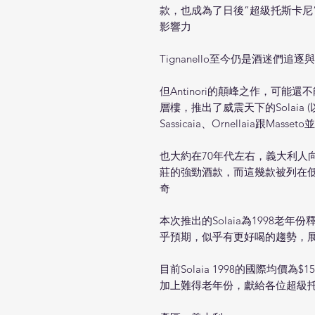
款，也成為了日後”超級托斯卡尼
影響力
Tignanello至今仍是酒迷們
但Antinori的顛峰之作，可能還不能
層樓，推出了威震天下的Solaia 
Sassicaia、Ornellaia跟M
也大約在70年代左右，義大利人
莊的強勁酒款，而這幾款被列在低
奇
本次推出的Solaia為1998老
乎預期，似乎有更好喝的趨勢，
目前Solaia 1998的國際均價為
加上難得老年份，獻給各位超級