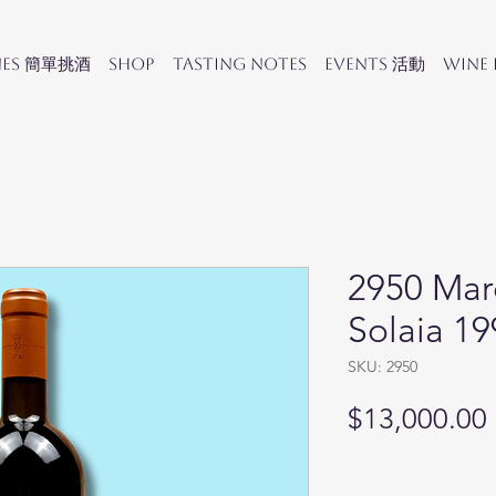
nes 簡單挑酒
SHOP
Tasting Notes
Events 活動
Wine
2950 Marc
Solaia 19
SKU: 2950
$13,000.00