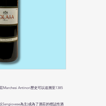
chesi Antinori歷史可以追溯至1385
 (以Sangiovese為主)成為了酒莊的標誌性酒