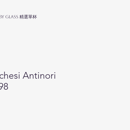
 by Glass 精選單杯
hesi Antinori
98
Price