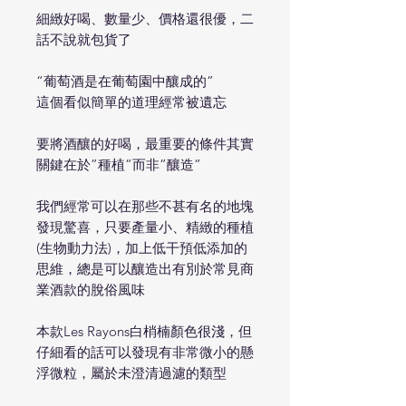
細緻好喝、數量少、價格還很優，二
話不說就包貨了
“葡萄酒是在葡萄園中釀成的”
這個看似簡單的道理經常被遺忘
要將酒釀的好喝，最重要的條件其實
關鍵在於”種植”而非”釀造”
我們經常可以在那些不甚有名的地塊
發現驚喜，只要產量小、精緻的種植
(生物動力法)，加上低干預低添加的
思維，總是可以釀造出有別於常見商
業酒款的脫俗風味
本款Les Rayons白梢楠顏色很淺，但
仔細看的話可以發現有非常微小的懸
浮微粒，屬於未澄清過濾的類型