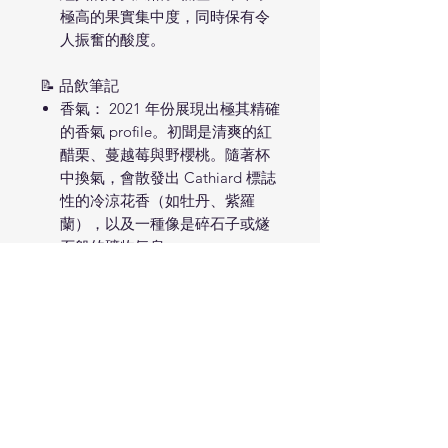
極高的果實集中度，同時保有令
人振奮的酸度。
📝 品飲筆記
香氣： 2021 年份展現出極其精確
的香氣 profile。初聞是清爽的紅
醋栗、蔓越莓與野櫻桃。隨著杯
中換氣，會散發出 Cathiard 標誌
性的冷涼花香（如牡丹、紫羅
蘭），以及一種像是碎石子或燧
石般的礦物氣息。
口感： 入口非常精煉且充滿垂直
感（Verticality）。2021 年的酸
度像是酒款的脊椎，撐起了整體
的格局。單寧細緻且帶點抓力
（Grip），中段表現出純淨的透
明感，完全沒有過度萃取的沉
重。
風格： 如果說 Aux Chaumes 是