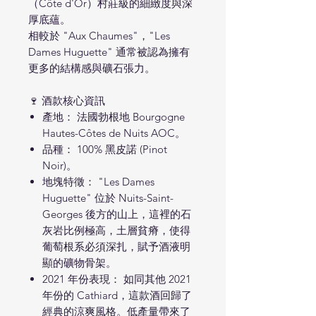
（Côte d'Or）村莊級的細緻度與深
厚底蘊。
相較於 "Aux Chaumes"，"Les
Dames Huguette" 通常被認為擁有
更多的結構感與礦石張力。
🍷 酒款核心資訊
產地： 法國勃根地 Bourgogne
Hautes-Côtes de Nuits AOC。
品種： 100% 黑皮諾 (Pinot
Noir)。
地塊特徵： "Les Dames
Huguette" 位於 Nuits-Saint-
Georges 後方的山上，這裡的石
灰岩比例極高，土層貧瘠，使得
葡萄根系必須深扎，賦予酒液明
顯的礦物骨架。
2021 年份表現： 如同其他 2021
年份的 Cathiard，這款酒回歸了
經典的涼爽風格。低產量帶來了