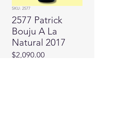
SKU: 2577
2577 Patrick
Bouju A La
Natural 2017
Price
$2,090.00
品種：80% Beaujolais Gamay, 20%
Chardonnay
紅白混釀，Gamay浸漬6天，
Chardonnay 7天
葡萄來自Beaujolais靠近Bully地區的
花崗岩和藍石土壤中
嚴 禁 酒 駕 未 成 年 請 勿 飲 酒