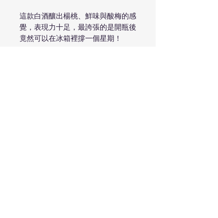
這款白酒釀出楊桃、鮮味與酸梅的感
覺，表現力十足，最誇張的是開瓶後
竟然可以在冰箱裡撐一個星期！
揮發酸恰到好處，不到刺激的地步，
卻給酒帶來鮮活的口感，香氣也感覺
更加”上揚”
整體氣味並非由果味為主，除了上述
楊桃、楊桃汁、酸梅之外，還有一點
點味醂的香味，從一開始的酸，到嚥
下酒後在喉嚨感受到的鹹甜感，頗具
轉折與張力
Domaine la Boheme能將如此平凡
無奇的品種釀造至此境界，打破了我
們對於品種的刻板印象，足以作為葡
萄酒界的範本