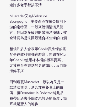
連許多老手都搞不清
Muscadet又名Melon de
Bourgogne，主要產區在羅亞爾河下
游的南特區，一般來說酒清淡又便
宜，但因為多酸與略帶海洋滋味，被
全球認為是法國最適合搭生蠔的白酒
相信許多人會表示Chblis跟生蠔的搭
配是連教科書都這麼寫，問題在於近
年Chablis使用橡木桶的機率變高，
尤其在台灣買到的更是如此，反而跟
海鮮不搭
回到這瓶Muscadet，原以為又是一
款清淡無味，適合放在餐桌上的白
酒，但Domaine la Boheme將此品
種帶到過去小編從未想過的高度，簡
直就是驚人的地步