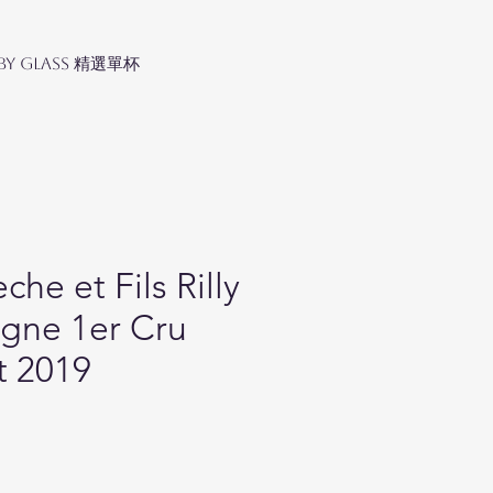
 by Glass 精選單杯
che et Fils Rilly
gne 1er Cru
t 2019
ice