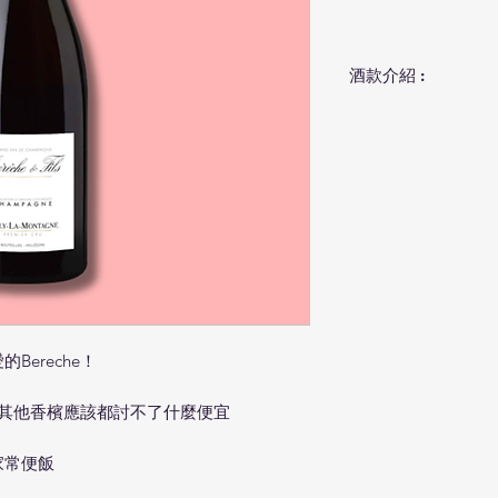
酒款介紹 :
葡萄品種
：100% P
二次瓶陳
：36+ 
陳年基酒
：無。
製程
：橡木桶。
添糖
：3 g/L。
乳酸發酵：無。
風土
：漢斯山區Mon
域，卻以其高品質
檳區寥寥17個特
際上本區根據其坡
耶與部分夏多內的
ereche！
在位置的風土，展
檳百家爭鳴的著名
任何其他香檳應該都討不了什麼便宜
香檳區最佳的黑皮
佳的村莊為Ambo
家常便飯
日照條件，石灰質
的環境。