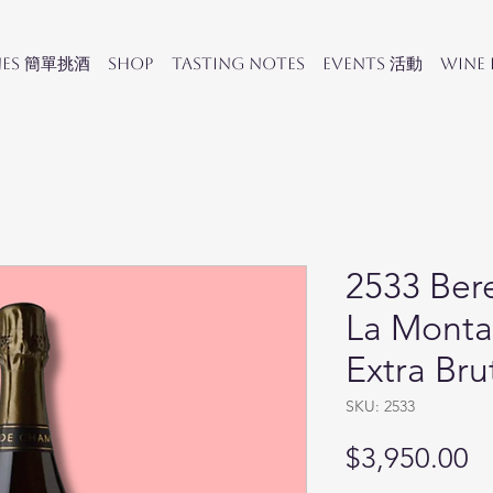
nes 簡單挑酒
SHOP
Tasting Notes
Events 活動
Wine
2533 Bere
La Monta
Extra Bru
SKU: 2533
Pr
$3,950.00