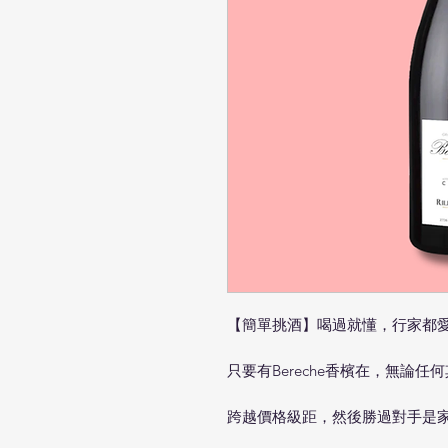
【簡單挑酒】喝過就懂，行家都愛的B
只要有Bereche香檳在，無論
跨越價格級距，然後勝過對手是