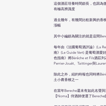
這個酒莊培養時間頗長，也因為
有極高辨識度
過去幾年，有幾間比較新興的香
漲幅
其中小編頗為關注的就是這間Bere
每年由《法國葡萄酒評論》(La Revue
南》(Le Guide Vert) 是
色指南》將Bérêche et Fils酒
Perrier-Jouët、Taittinger與L
除此之外，紐約時報也同時將Bérêc
土小農香檳之一
在當年Bereche還未有如此名
【Noma】侍酒師便選了Bere