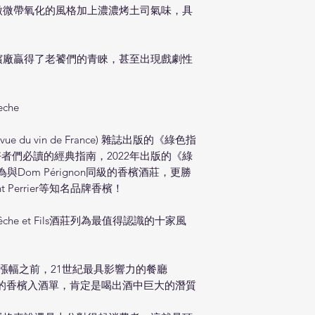
釀造
：長達1~1
微微帶氧化的風格加上濃濃烤土司氣味，具
間，橡木桶是從D
發酵使用軟木塞，
來自漢斯山區北部的Rill
檳廠贏得了老饕們的青睞，甚至出現戲劇性
Les Sablons
組成，進而釀造出這
36歲。
che
用軟木塞進行二次發酵
36個月以上二次瓶陳
 du vin de France) 雜誌出版的《綠色指
迷人的梨子、杏桃與
葡萄酒愛好者們必讀的經典指南，2022年出版的《綠
味。中等濃郁的酒體
莊列為與Dom Pérignon同級的香檳酒莊，更勝
道。
aurent Perrier等知名品牌香檳！
he et Fils酒莊列為最值得認識的十家風
聲與漲幅之前，21世紀最具影響力的餐廳
che的香檳入酒單，肯定是喝出酒中巨大的潛質