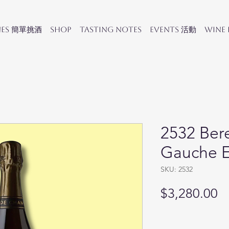
nes 簡單挑酒
SHOP
Tasting Notes
Events 活動
Wine
2532 Bere
Gauche E
SKU: 2532
Pr
$3,280.00