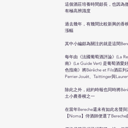
這個酒莊培養時間頗長，也因為
有極高辨識度
過去幾年，有幾間比較新興的香
漲幅
其中小編頗為關注的就是這間Bere
每年由《法國葡萄酒評論》(La Revue
南》(Le Guide Vert) 是
色指南》將Bérêche et Fils酒
Perrier-Jouët、Taittinger與L
除此之外，紐約時報也同時將Bérêc
土小農香檳之一
在當年Bereche還未有如此名
【Noma】侍酒師便選了Bere