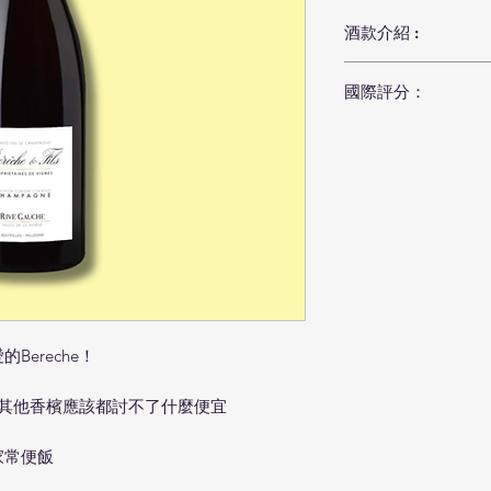
酒款介紹 :
葡萄品種
：100% P
國際評分：
二次瓶陳
：36+ 
陳年基酒
：無。
2019
年份評分：Vin
製程
：橡木桶。
添糖
：3 g/L。
乳酸發酵：無。
風土
：漢斯山區Mon
域，卻以其高品質
檳區寥寥17個特
際上本區根據其坡
耶與部分夏多內的
在位置的風土，展
檳百家爭鳴的著名
ereche！
香檳區最佳的黑皮
佳的村莊為Ambo
任何其他香檳應該都討不了什麼便宜
日照條件，石灰質
的環境。
家常便飯
釀造
：長達1~1
間，橡木桶是從D