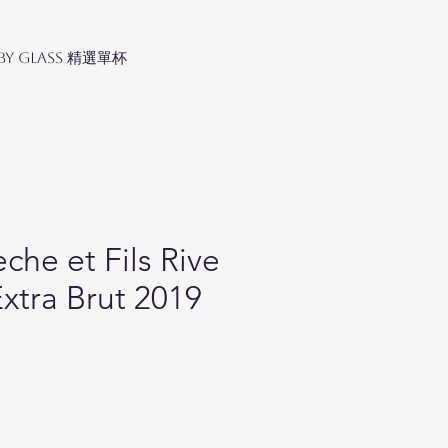
 by Glass 精選單杯
che et Fils Rive
xtra Brut 2019
ice