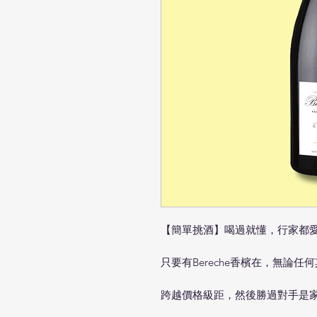
【簡單挑酒】喝過就懂，行家都愛的B
只要有Bereche香檳在，無論
跨越價格級距，然後勝過對手是