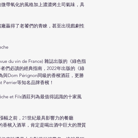
微微帶氧化的風格加上濃濃烤土司氣味，具
發酵使用軟木塞，
馬恩河南岸Mareuil-
Maisoncelle以及Cot
歲。
檳廠贏得了老饕們的青睞，甚至出現戲劇性
精準傳遞馬恩河谷左
木塞進行二次發酵。35
月以上二次瓶陳培養
che
優雅的橙皮與白花香
息。中等濃郁的酒體
 du vin de France) 雜誌出版的《綠色指
葡萄酒愛好者們必讀的經典指南，2022年出版的《綠
莊列為與Dom Pérignon同級的香檳酒莊，更勝
aurent Perrier等知名品牌香檳！
he et Fils酒莊列為最值得認識的十家風
聲與漲幅之前，21世紀最具影響力的餐廳
che的香檳入酒單，肯定是喝出酒中巨大的潛質