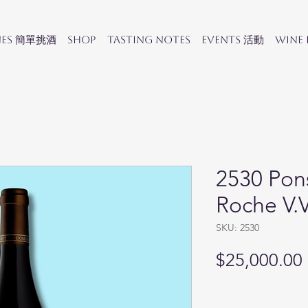
nes 簡單挑酒
SHOP
Tasting Notes
Events 活動
Wine
2530 Pons
Roche V.V
SKU: 2530
$25,000.00