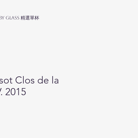
 by Glass 精選單杯
ot Clos de la
. 2015
Price