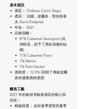
基本資訊
酒莊： Château Calon Ségur
產區： 法國，波爾多，聖埃斯泰
夫 (Saint-Estèphe)
年份： 2021
品種混釀：
81% Cabernet Sauvignon (比
例較高，賦予了酒款強健的結
構)
11% Cabernet Franc
7% Merlot
1% Petit Verdot
酒精度： 12.9% (回歸了傳統波爾
多的優雅酒精濃度)
釀造工藝
2021 年的氣候考驗著酒莊的耐心與
技術：
精確篩選： 由於春季霜害與夏季