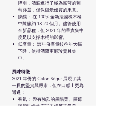
降雨，酒莊進行了極為嚴苛的葡
萄篩選，僅保留最優質的果實。
陳釀： 在 100% 全新法國橡木桶
中陳釀約 18-20 個月。儘管使用
全新品種，但 2021 年的果實集中
度足以支撐木桶的影響。
低產量： 該年份產量較往年大幅
下降，使得酒液更顯珍貴且集
中。
風味特徵
2021 年份的 Calon Ségur 展現了其
一貫的堅實與嚴肅，但在口感上更為
通透：
香氣： 帶有強烈的黑醋栗、黑莓
與標誌性的石墨與鉛筆芯氣息。
隨後散發出紫羅蘭花香與輕微的
咖啡、菸草辛香。
口感： 酒體中等至飽滿，酸度非
常活潑且具備穿透力。單寧強勁