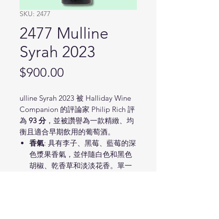
SKU: 2477
2477 Mulline
Syrah 2023
Price
$900.00
ulline Syrah 2023 被 Halliday Wine
Companion 的評論家 Philip Rich 評
為
93 分
，並被讚譽為一款精緻、均
衡且適合早期飲用的葡萄酒。
香氣
: 具有李子、黑莓、藍莓的深
色漿果香氣，並伴隨白色和黑色
胡椒、乾香草和淡淡花香。單一
葡萄園（如 Barrabool）版本可能
展現更多紫色水果、橄欖醬和粉
紅胡椒的香氣。
口感
: 酒體中等，口感絲滑、柔