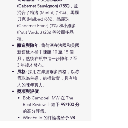
(Cabernet Sauvignon) (75%)
，並
混合了梅洛 (Merlot) (14%)、馬爾
貝克 (Malbec) (6%)、品麗珠
(Cabernet Franc) (3%) 和小維多
(Petit Verdot) (2%) 等波爾多品
種。
釀造與陳年
: 葡萄酒在法國和美國
新舊橡木桶中陳釀 10 至 15 個
月，然後在瓶中進一步陳年 2 至
3 年後才發布。
風格
: 採用左岸波爾多風格，以赤
霞珠為主導，結構紮實，具有強
大的陳年實力。
獎項與評價
:
Bob Campbell MW 在 The
Real Review 上給予
99/100 分
的高分評價。
WineFolio 的評論者給予
98
分
。