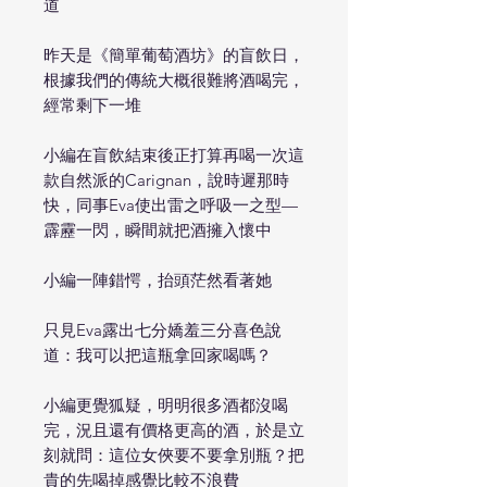
道
昨天是《簡單葡萄酒坊》的盲飲日，
根據我們的傳統大概很難將酒喝完，
經常剩下一堆
小編在盲飲結束後正打算再喝一次這
款自然派的Carignan，說時遲那時
快，同事Eva使出雷之呼吸一之型—
霹靂一閃，瞬間就把酒擁入懷中
小編一陣錯愕，抬頭茫然看著她
只見Eva露出七分嬌羞三分喜色說
道：我可以把這瓶拿回家喝嗎？
小編更覺狐疑，明明很多酒都沒喝
完，況且還有價格更高的酒，於是立
刻就問：這位女俠要不要拿別瓶？把
貴的先喝掉感覺比較不浪費