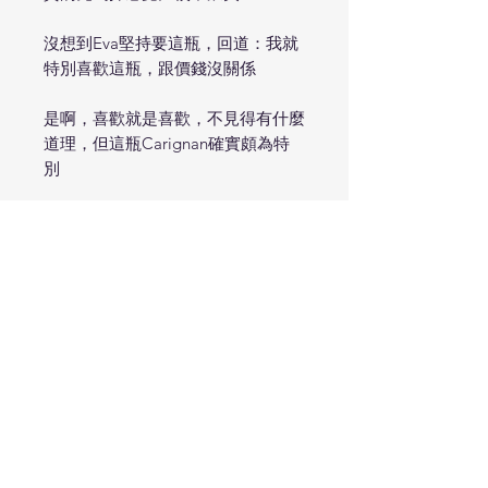
沒想到Eva堅持要這瓶，回道：我就
特別喜歡這瓶，跟價錢沒關係
是啊，喜歡就是喜歡，不見得有什麼
道理，但這瓶Carignan確實頗為特
別
過去小編總以為像Carignan、
Grenache這樣的品種只能釀出厚重
高酒精的粗曠類型，卻不知道釀酒師
只要改變思維，便可以透過提早採
收、降低萃取讓這些地中海品種展現
出皮諾般的輕巧多汁
這瓶Carignan的酒精竟然才11.5%，
本以為會缺乏風味，誰知道如此清新
多汁