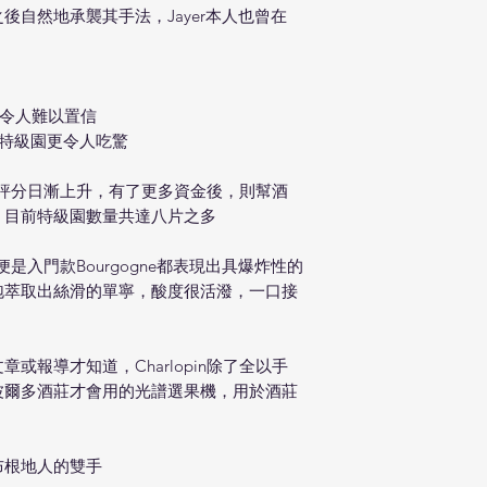
指導之後自然地承襲其手法，Jayer本人也曾在
度令人難以置信
與特級園更令人吃驚
得到的評分日漸上升，有了更多資金後，則幫酒
，目前特級園數量共達八片之多
即便是入門款Bourgogne都表現出具爆炸性的
泡萃取出絲滑的單寧，酸度很活潑，一口接
或報導才知道，Charlopin除了全以手
波爾多酒莊才會用的光譜選果機，用於酒莊
布根地人的雙手