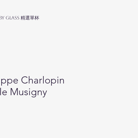
 by Glass 精選單杯
lippe Charlopin
le Musigny
ice