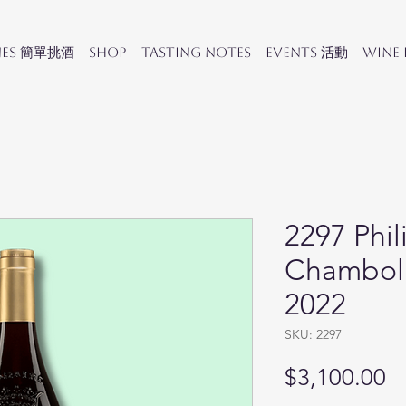
nes 簡單挑酒
SHOP
Tasting Notes
Events 活動
Wine
2297 Phi
Chambol
2022
SKU: 2297
Pr
$3,100.00