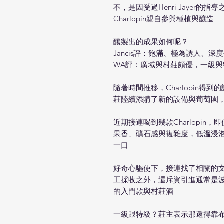
不，是因受過Henri Jayer的
Charlopin親自參與種植與釀造
釀製出的成果如何呢？
Jancis評：飽滿、極為誘人、深
WA評：廣域與村莊頗優，一級
隨著時間推移，Charlopin
莊陸續添購了新的設備與葡萄園
近期接連喝到幾款Charlopin，
果香、礦石感與複雜度，低溫浸
一口
好奇心驅使下，接連找了相關的文章
工採收之外，還斥資引進通常是
的入門款與村莊酒
一級跟特級？莊主表示那還得靠