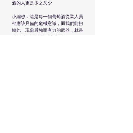
酒的人更是少之又少
小編想：這是每一個葡萄酒從業人員
都應該具備的危機意識，而我們能扭
轉此一現象最強而有力的武器，就是
貼近人類原始渴望的葡萄酒
近年來小編投向輕盈、自然的類型並
非偶然，這些小農酒款在打破產區與
品種框架的同時，似乎也打破了人與
人之間的階級
無論您原本是只喝啤酒的消費者，或
者是終日在象牙塔中喝特級園的貴
族，都可以很輕鬆的愛上這樣一款鮮
美多汁，散發紅色莓果氣息的純淨氣
泡酒
純淨剔透的風味加上誘人的果酸，如
果要說有什麼葡萄酒可以扭轉市場、