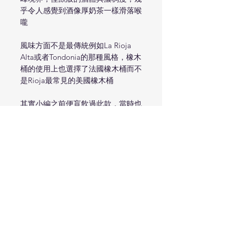
乎令人感覺到酒像厚奶茶一樣滑落喉
嚨
風味方面不是最傳統例如La Rioja
Alta或者Tondonia的那種風格，橡木
桶的使用上也選擇了法國橡木桶而不
是Rioja最常見的美國橡木桶
其實小編之前便盲飲過此款，當時也
確實沒猜往Rioja，除了橡木桶的因
素之外，如此誇張的酒體也是令小編
感到困惑的原因
回想過去盲飲經驗，能達到如此境界
的紅酒大概就是頂級Amarone跟美
國膜拜酒了，加上當時出題給我盲飲
的朋友幾乎沒有購買Amarone的習
慣，因此才用推理的方式猜向加州