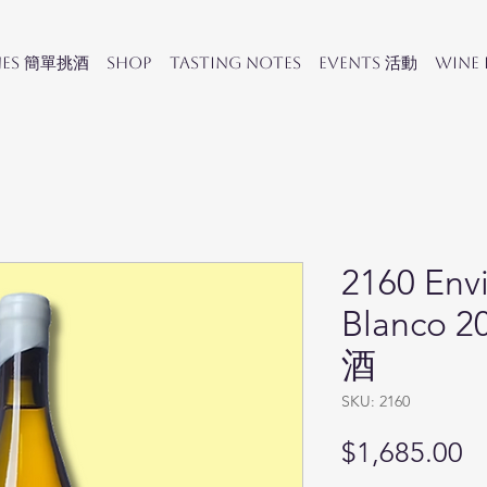
nes 簡單挑酒
SHOP
Tasting Notes
Events 活動
Wine
2160 Env
Blanco
酒
SKU: 2160
Pr
$1,685.00