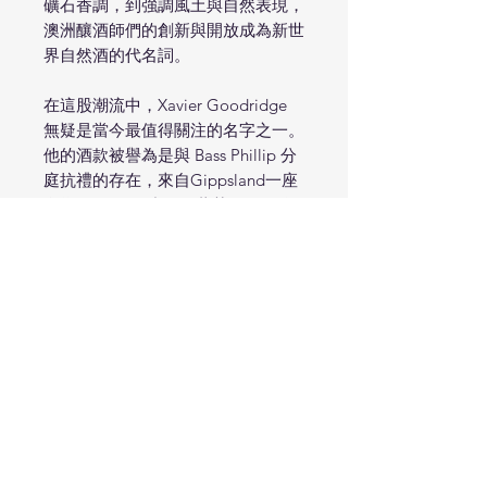
礦石香調，到強調風土與自然表現，
澳洲釀酒師們的創新與開放成為新世
界自然酒的代名詞。
在這股潮流中，Xavier Goodridge
無疑是當今最值得關注的名字之一。
他的酒款被譽為是與 Bass Phillip 分
庭抗禮的存在，來自Gippsland一座
名為 Maffra 的小鎮，葡萄園僅四公
頃，全數以有機方式種植。
Xavier 所釀的每一款酒都展現了極高
的細膩度與個性。自然發酵、不添加
人工酵母，僅在裝瓶時使用極少量硫
化物來保留酒體的活力與鮮美。他的
黑皮諾酒款更是讓人驚豔：
第一次品嚐 Avon Pinot Noir，酒液
混濁、色澤淺淡，甚至帶點橘紅石榴
色調，令人聯想到極為少見的 Leroy
自然派風格。