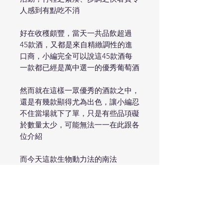
人感到有點吃不消
好在收穫頗豐，當天一共品飲超過
45款酒，又都是來自精緻調性的進
口商，小編完全可以說這45款酒每
一款都已經是萬中選一的優秀葡萄酒
然而就在這樣一眾優秀的酒款之中，
還是有幾款顯得尤為出色，讓小編忍
不住當場就下了單，只是有些品項礙
於數量太少，可能無法一一在此跟各
位介紹
而今天這款生物動力法的南法
Syrah，瞬間就吸引了小編的關注
過去小編推薦的Syrah幾乎全為陰柔
調性的涼爽Syrah，當然跟小編個人
的喜好有很大的關係