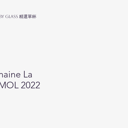
 by Glass 精選單杯
aine La
MOL 2022
ice