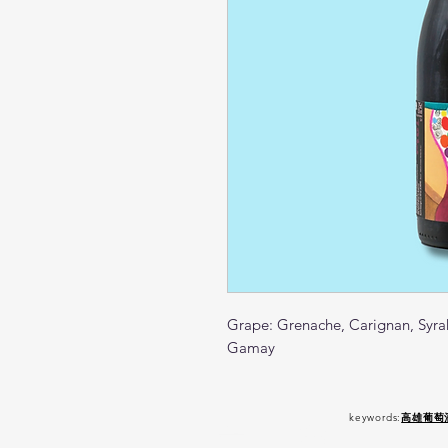
Grape: Grenache, Carignan, Syrah
Gamay
keywords:
高雄葡萄
嚴 禁 酒