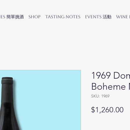
nes 簡單挑酒
SHOP
Tasting Notes
Events 活動
Wine
1969 Dom
Boheme 
SKU: 1969
Pr
$1,260.00