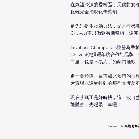
在氣溫冷涼的香檳區，天候對於
很難完全擺脫化學藥劑
還先別提生物動力法，光是有機
Chavost不只做到有機種植，
Trophées Champenois被譽
Chavost便獲選年度合作社品
口量，也是不易入手的熱門酒款
退一萬步講，目前如此熱門的香
大賣場永遠看得到的那些品牌差
現在收藏正是好時機，這一波自
能體會，先趕緊上車吧！
keywords:
高雄葡萄
嚴 禁 酒