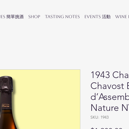
nes 簡單挑酒
SHOP
Tasting Notes
Events 活動
Wine
1943 Ch
Chavost 
d’Assemb
Nature 
SKU: 1943