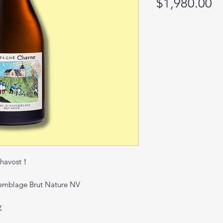
Pr
$1,980.00
vost！
emblage Brut Nature NV
收