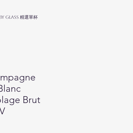
 by Glass 精選單杯
ampagne
Blanc
lage Brut
NV