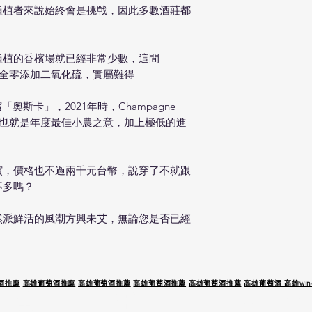
種植者來說始終會是挑戰，因此多數酒莊都
種植的香檳場就已經非常少數，這間
還完全零添加二氧化硫，實屬難得
為香檳「奧斯卡」，2021年時，Champagne
牌，也就是年度最佳小農之意，加上極低的進
檳，價格也不過兩千元台幣，說穿了不就跟
不多嗎？
然派鮮活的風潮方興未艾，無論您是否已經
酒推薦
高雄葡萄酒推薦
高雄葡萄酒推薦
高雄葡萄酒推薦
高雄葡萄酒推薦
高雄葡萄酒 高雄wine
 駕 未 成 年 請