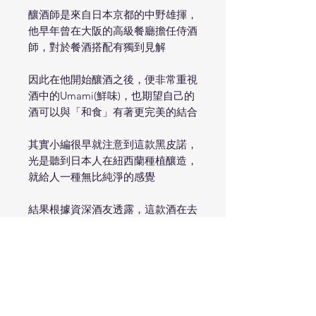
釀酒師是來自日本京都的中野雄揮，
他早年曾在大阪的高級餐廳擔任侍酒
師，對於餐酒搭配有獨到見解
因此在他開始釀酒之後，便非常重視
酒中的Umami(鮮味)，也期望自己的
酒可以與「和食」有著更完美的結合
其實小編很早就注意到這款黑皮諾，
光是聽到日本人在紐西蘭種植釀造，
就給人一種無比純淨的感覺
結果根據資深酒友透露，這款酒在去
年歷經了明顯的還原反應，在品飲中
頗為干擾
所幸，不同於其他葡萄酒的缺陷，還
原反應會隨著時間消逝，這朵嬌豔欲
滴的百合水仙總算綻放