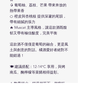
🥭 葡萄柚、荔枝、芒果 帶來奔放的
熱帶果香
🍊 橙皮與杏桃核 提供深邃的尾韻，
帶有細膩的張力
🔥 Muscat 主導風格，讓這款酒既馥
郁又帶有極佳酸度，完美平衡
這款酒不僅僅是葡萄的融合，更是風
土與創意的對話。橘酒愛好者絕對不
能錯過！
🍽 建議搭配：12-14°C 享用，與烤
南瓜、醃檸檬等菜餚相得益彰。
⚠ 數量極少，錯過就等下一個瘋狂
之年。
這不是你常見的橘酒，而是一款 無
法歸類、無法複製的 Patrick Bouju
之作，現在就該擁有！