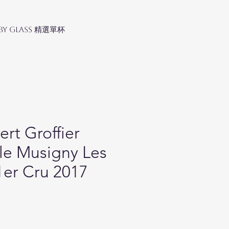
 by Glass 精選單杯
rt Groffier
e Musigny Les
1er Cru 2017
Price