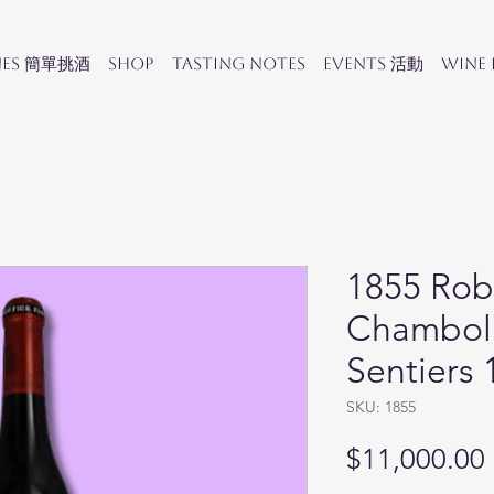
nes 簡單挑酒
SHOP
Tasting Notes
Events 活動
Wine
1855 Robe
Chamboll
Sentiers 
SKU: 1855
$11,000.00