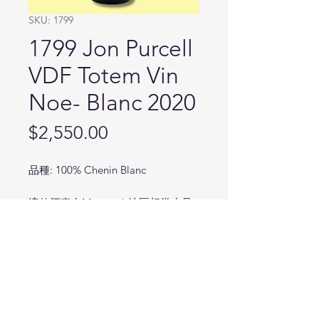
SKU: 1799
1799 Jon Purcell
VDF Totem Vin
Noe- Blanc 2020
Price
$2,550.00
品種: 100% Chenin Blanc
這款酒來自Meursault地區相當少見
的Chenin Blanc葡萄，是勃根地非典
型的葡萄酒，將葡萄浸皮五週後，以
偏向橘酒的萃取方式來釀造，在350
公升大的橡木桶中陳放八個月再裝
瓶，一年僅生產750瓶，帶有較為成
熟的水果香氣，橘子，蜂蠟，陳皮，
白桃等，口感帶有些許單寧質地，酸