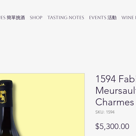
nes 簡單挑酒
SHOP
Tasting Notes
Events 活動
Wine
1594 Fab
Meursaul
Charmes
SKU: 1594
Pr
$5,300.00