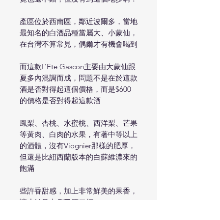
產區位於西南區，鄰近波爾多，當地
最知名的白酒品種當屬大、小蒙仙，
在台灣不算常見，偶爾才有機會喝到
而這款L’Ete Gascon主要由大蒙仙跟
夏多內混調而成，問題不是在於這款
酒是否對得起這個價格，而是$600
的價格是否對得起這款酒
鳳梨、杏桃、水蜜桃、西洋梨、芒果
等黃肉、白肉的水果，有著中等以上
的酒體，沒有Viognier那樣的肥厚，
但還是比紐西蘭版本的白蘇維濃來的
飽滿
些許香甜感，加上非常鮮美的果香，
讓小編又去倒了第二杯