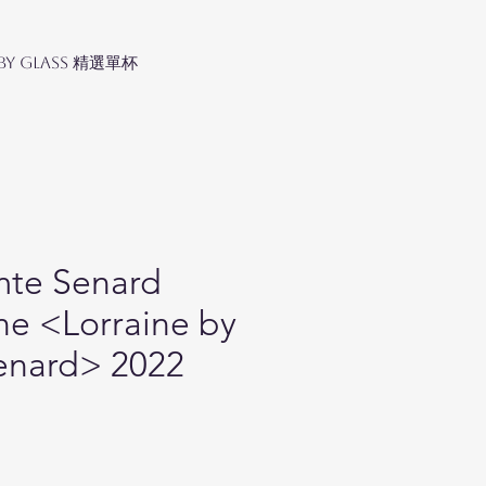
 by Glass 精選單杯
te Senard
e <Lorraine by
enard> 2022
ice