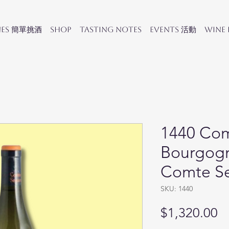
nes 簡單挑酒
SHOP
Tasting Notes
Events 活動
Wine
1440 Com
Bourgogn
Comte S
SKU: 1440
Pr
$1,320.00