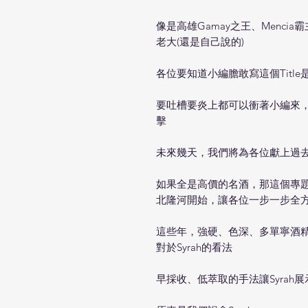
像是高雄Gamay之王、Menci
老大(還是自己說的)
各位要知道小編膽敢寫這個Title
要吐槽要炎上都可以衝著小編來，
擊
未來幾天，我們將為各位獻上過去幾
如果全是高價的名酒，那這個專
北隆河開始，讓各位一步一步全方位
這些年，強硬、色深、多單寧酒精
對於Syrah的看法
早採收、低萃取的手法讓Syrah