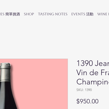
nes 簡單挑酒
SHOP
Tasting Notes
Events 活動
Wine
1390 Jea
Vin de Fr
Champine
SKU: 1390
Pri
$950.00