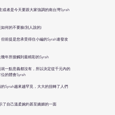
a霸主或者是今天要跟大家強調的南台灣Syrah
是如何的不要臉(別人說的)
但前提是您承受得住小編的Syrah連發攻
年所接觸到最精彩的Syrah
題就一點意義都沒有，所以決定從千元內的
的體會Syrah
的Syrah越來越罕見，大大的扭轉了人們
展示了自己溫柔婉約甚至嬌媚的一面