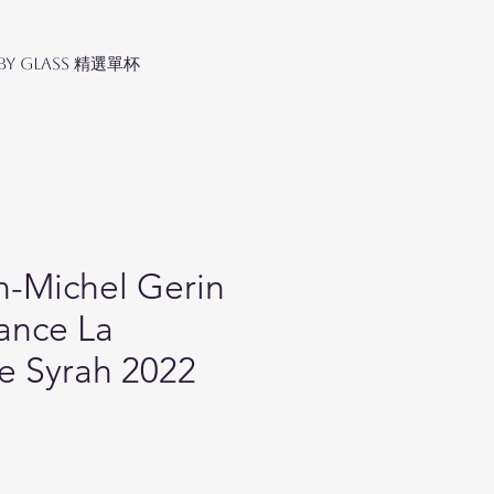
 by Glass 精選單杯
n-Michel Gerin
ance La
 Syrah 2022
ce