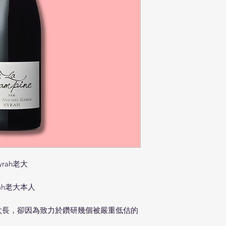
rah老大
ah老大本人
太長，卻因為致力於鑽研幾個被嚴重低估的