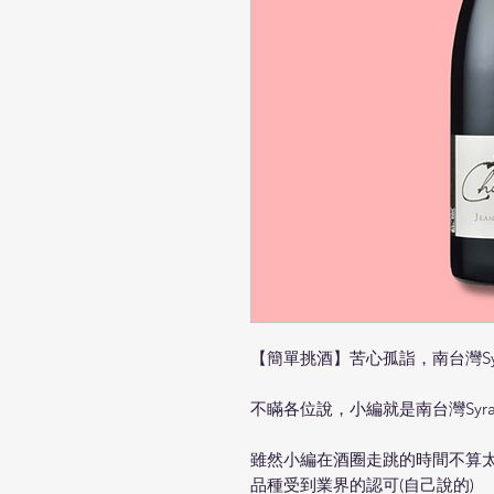
【簡單挑酒】苦心孤詣，南台灣Sy
不瞞各位說，小編就是南台灣Syr
雖然小編在酒圈走跳的時間不算
品種受到業界的認可(自己說的)