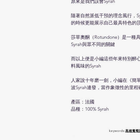
原來是我們誤會Syrah
隨著自然派低干預的理念風行，S
的時候更能展示自己最具特色的
莎草奧酮（Rotundone）是
Syrah與眾不同的關鍵
而以上便是小編這些年來特別醉
料風味的Syrah
人家說十年磨一劍，小編在《簡
波Syrah連發，當作象徵性的里
產區：法國
品種：100% Syrah
keywords:
高雄葡萄
嚴 禁 酒