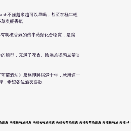
yrah不僅越來越可以早喝，甚至在極年輕
莎草奥酮香氣
一種具有胡椒香氣的倍半萜類化合物質，是讓
心的類型，充滿了花香、陰嬌柔姿態且帶香
單葡萄酒坊》服務即將屆滿十年，就用這一
程碑，希望各位酒友喜歡
酒推薦
高雄葡萄酒推薦
高雄葡萄酒推薦
高雄葡萄酒推薦
高雄葡萄酒推薦
高雄葡萄酒 高雄wine
 駕 未 成 年 請