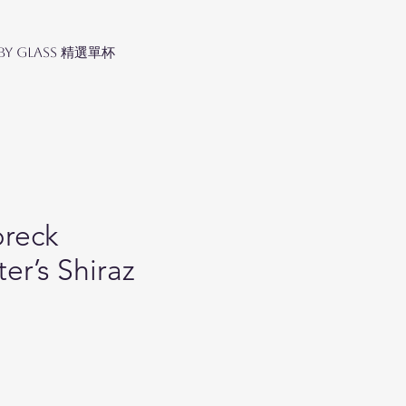
 by Glass 精選單杯
breck
er’s Shiraz
ce