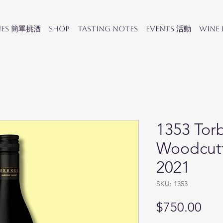
nes 簡單挑酒
SHOP
Tasting Notes
Events 活動
Wine
1353 Tor
Woodcutt
2021
SKU: 1353
Pri
$750.00