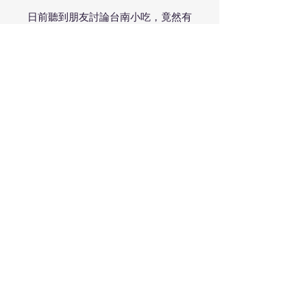
日前聽到朋友討論台南小吃，竟然有
客人死活不肯分享心中最強的鱔魚意
麵，原因是”怕太多人知道以後吃不
到”
小編一聽之下不知怎地又想起了這間
Fourrier
好吧，就在此分享一下Fourrier的品
飲心得：就是基本款Bourgogne而
已，已經釀到濃縮、細膩、複雜三位
一體，櫻桃汁、櫻桃糖、些許煙燻
味，鮮活而可愛，光聞就已經感覺頗
有氣勢，餘韻同樣悠長
這真的只是一瓶Bourgogne嗎？實在
讓很多不成材的特級、一級園感到丟
臉