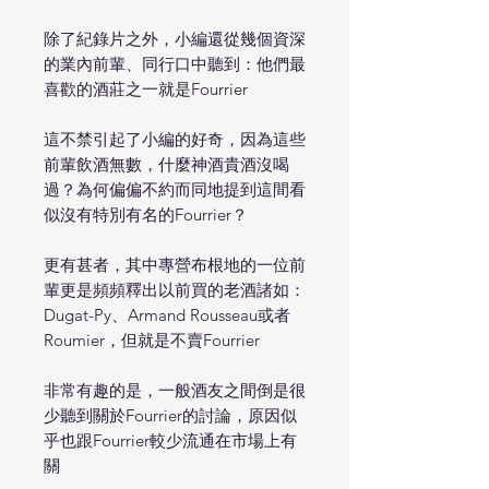
除了紀錄片之外，小編還從幾個資深
的業內前輩、同行口中聽到：他們最
喜歡的酒莊之一就是Fourrier
這不禁引起了小編的好奇，因為這些
前輩飲酒無數，什麼神酒貴酒沒喝
過？為何偏偏不約而同地提到這間看
似沒有特別有名的Fourrier？
更有甚者，其中專營布根地的一位前
輩更是頻頻釋出以前買的老酒諸如：
Dugat-Py、Armand Rousseau或者
Roumier，但就是不賣Fourrier
非常有趣的是，一般酒友之間倒是很
少聽到關於Fourrier的討論，原因似
乎也跟Fourrier較少流通在市場上有
關