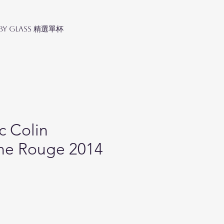
 by Glass 精選單杯
c Colin
ne Rouge 2014
ice