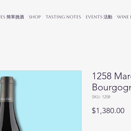
nes 簡單挑酒
SHOP
Tasting Notes
Events 活動
Wine
1258 Mar
Bourgog
SKU: 1258
Pr
$1,380.00