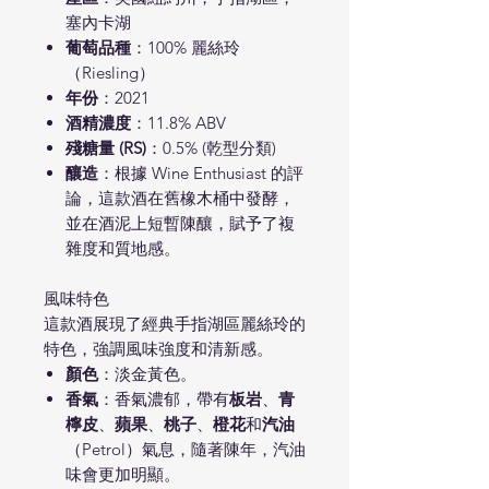
塞內卡湖
葡萄品種
：100% 麗絲玲
（Riesling）
年份
：2021
酒精濃度
：11.8% ABV
殘糖量 (RS)
：0.5% (乾型分類)
釀造
：根據 Wine Enthusiast 的評
論，這款酒在舊橡木桶中發酵，
並在酒泥上短暫陳釀，賦予了複
雜度和質地感。
風味特色
這款酒展現了經典手指湖區麗絲玲的
特色，強調風味強度和清新感。
顏色
：淡金黃色。
香氣
：香氣濃郁，帶有
板岩
、
青
檸皮
、
蘋果
、
桃子
、
橙花
和
汽油
（Petrol）氣息，隨著陳年，汽油
味會更加明顯。