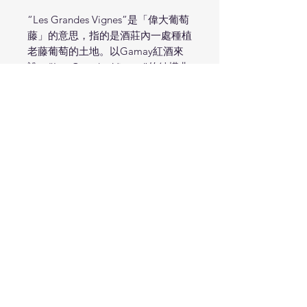
“Les Grandes Vignes”是「偉大葡萄
藤」的意思，指的是酒莊內一處種植
老藤葡萄的土地。以Gamay紅酒來
說，“Les Grandes Vignes”的結構非
常扎實，顏色也特別深邃，帶點泥土
香氣的紅色水果中，還有一絲迷人的
煙燻感。
Dine In 內用/ $1800
Take Out 外帶/ $1530
Special Price 成箱九折/ $8262
Read More...
產區：法國/ Loire/ Azay-le-Rideau