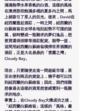
滿滿熱帶水果香氣的白酒。這樣的風格
在澳洲那些飽滿多桶的夏多內之間，馬
上就吸引了眾人的目光。後來，David在
紐西蘭蓋起酒莊，一時之間，紐西蘭的
白蘇維翁在全球各地刮起勢不可擋的旋
風，頓時變成一瓶難求的夢幻逸品，想
要買還得排隊等酒莊配貨。順帶一提，
這間用紐西蘭白蘇維翁橫掃世界酒圈的
酒莊，正是大名鼎鼎的「雲霧之灣」
Cloudy Bay。
現在，只要隨便走進一間超級市場，甚
至在便利商店的貨架上，幾乎都可以找
到紐西蘭的白蘇維翁；因此，我們很難
想像過去這樣的酒竟然曾經賣到一瓶難
求的地步。
事實上，在Cloudy Bay大獲成功之後，
「紐西蘭白蘇維翁」這樣的「風格」儼