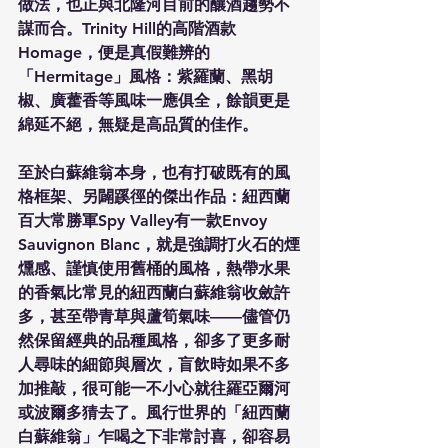
做法，也正與北隆河目前的釀酒趨勢不
謀而合。Trinity Hill的高階酒款
Homage，便是真假難辨的
「Hermitage」風格：紫羅蘭、黑胡
椒、廣藿香等風味一應俱全，餘韻更是
綿延不絕，無疑是高品質的佳作。
至於白蘇維翁本身，也有打破既有的風
格框架、另闢蹊徑的傑出作品：紐西蘭
百大常勝軍Spy Valley有一款Envoy 
Sauvignon Blanc，就是強調打火石的煙
燻感、謹慎使用舊桶的風格，熱帶水果
的香氣比常見的紐西蘭白蘇維翁收斂許
多，甚至帶青草與蘆筍氣味——儘管仍
然保留經典的品種風格，卻多了更多耐
人尋味的細節與層次，盲飲時如果不多
加推敲，很可能一不小心就往羅亞爾河
或波爾多猜去了。風行世界的「紐西蘭
白蘇維翁」乍喝之下非常討喜，卻容易