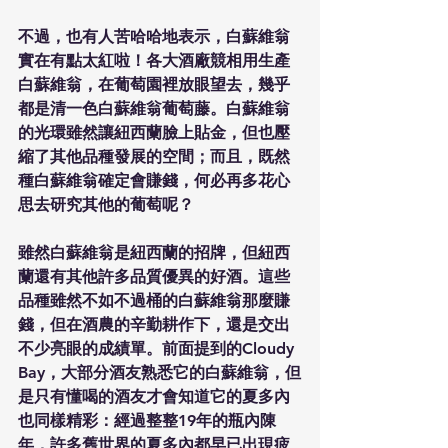
不過，也有人苦哈哈地表示，白蘇維翁
實在有點太紅啦！各大酒廠競相用生產
白蘇維翁，在葡萄園裡放眼望去，幾乎
都是清一色白蘇維翁葡萄藤。白蘇維翁
的光環雖然讓紐西蘭臉上貼金，但也壓
縮了其他品種發展的空間；而且，既然
種白蘇維翁確定會賺錢，何必再多花心
思去研究其他的葡萄呢？
雖然白蘇維翁是紐西蘭的招牌，但紐西
蘭還有其他許多品質優異的好酒。這些
品種雖然不如不過桶的白蘇維翁那麼賺
錢，但在酒農的辛勤耕作下，還是交出
不少亮眼的成績單。前面提到的Cloudy 
Bay，大部分酒友熟悉它的白蘇維翁，但
是只有懂喝的酒友才會知道它的夏多內
也同樣精彩：經過整整19年的瓶內陳
年，許多舊世界的夏多內都早已出現疲