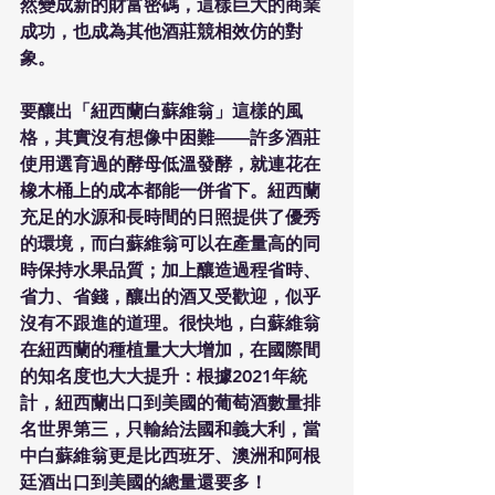
然變成新的財富密碼，這樣巨大的商業
成功，也成為其他酒莊競相效仿的對
象。
要釀出「紐西蘭白蘇維翁」這樣的風
格，其實沒有想像中困難——許多酒莊
使用選育過的酵母低溫發酵，就連花在
橡木桶上的成本都能一併省下。紐西蘭
充足的水源和長時間的日照提供了優秀
的環境，而白蘇維翁可以在產量高的同
時保持水果品質；加上釀造過程省時、
省力、省錢，釀出的酒又受歡迎，似乎
沒有不跟進的道理。很快地，白蘇維翁
在紐西蘭的種植量大大增加，在國際間
的知名度也大大提升：根據2021年統
計，紐西蘭出口到美國的葡萄酒數量排
名世界第三，只輸給法國和義大利，當
中白蘇維翁更是比西班牙、澳洲和阿根
廷酒出口到美國的總量還要多！