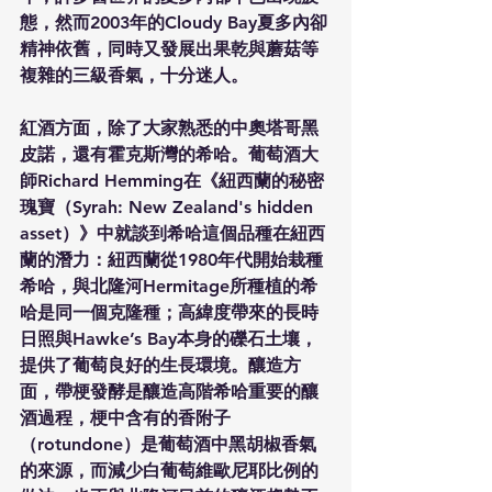
態，然而2003年的Cloudy Bay夏多內卻
精神依舊，同時又發展出果乾與蘑菇等
複雜的三級香氣，十分迷人。
紅酒方面，除了大家熟悉的中奧塔哥黑
皮諾，還有霍克斯灣的希哈。葡萄酒大
師Richard Hemming在《紐西蘭的秘密
瑰寶（Syrah: New Zealand's hidden 
asset）》中就談到希哈這個品種在紐西
蘭的潛力：紐西蘭從1980年代開始栽種
希哈，與北隆河Hermitage所種植的希
哈是同一個克隆種；高緯度帶來的長時
日照與Hawke’s Bay本身的礫石土壤，
提供了葡萄良好的生長環境。釀造方
面，帶梗發酵是釀造高階希哈重要的釀
酒過程，梗中含有的香附子
（rotundone）是葡萄酒中黑胡椒香氣
的來源，而減少白葡萄維歐尼耶比例的