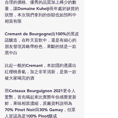
合理的價格、優秀的品質加上稀少的數
量，讓Domaine Kuheiji長年處於缺貨的
狀態，本次我們拿到的份額也如預料中
相當有限
Cremant de Bourgogne由100%的黑皮
諾釀造，在昨天盲飲中，還是有細心的
朋友發現其略帶粉色，果斷的猜是一款
黑中白
比起一般的Cremant，本款隱約透露出
紅櫻桃香氣，加之非常清新，是第一款
被大家喝完的酒
而Coteaux Bourguignon 2021更令人
驚艷，首先喝起來比實際年份感覺更新
鮮，果味相當濃縮，原廠資料說明為
70% Pinot Noir與30% Gamay，但眾
人皆認為是100% Pinot釀成