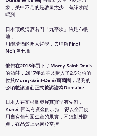
Domaine Kuheiji兩款給人留下良好印
象，美中不足的是數量太少，有緣才能
喝到
日本頂級清酒名門「九平次」跨足布根
地，
用釀清酒的匠人哲學，去理解Pinot 
Noir與土地
他們在2015年買下了Morey-Saint-Denis
的酒莊，2017年酒莊又購入了2.5公頃的
位於Morey-Saint-Denis葡萄園，足夠的
公頃數讓酒莊正式被認證為Domaine
日本人在布根地發展其實早有先例，
Kuheiji因為有資金的加持，得以全部使
用自有葡萄園生產的果實，不須對外購
買，在品質上更易於掌控