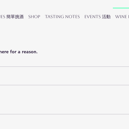
nes 簡單挑酒
SHOP
Tasting Notes
Events 活動
Wine