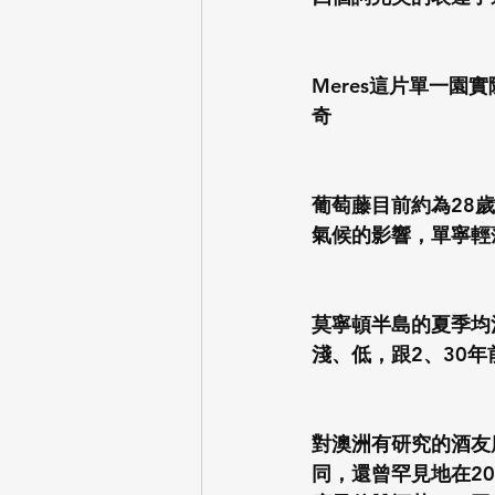
Meres這片單一園
奇
葡萄藤目前約為28
氣候的影響，單寧輕
莫寧頓半島的夏季均
淺、低，跟2、30
對澳洲有研究的酒友應該
同，還曾罕見地在2012年