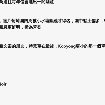
為過往每年僅會選出一間酒莊
之意，這片葡萄園四周被小水塘圍繞才得名，園中黏土偏多
氣息更鮮明，極為芳香
文案的朋友，特意寫在最後，Kooyong更小的那一個單一園
oir