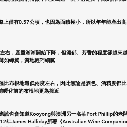
實際上僅有0.57公頃，也因為面積極小，所以年年能產出
歲左右，產量漸漸開始下降，但濃郁、芳香的程度卻越來
薄如蟬翼，質地輕巧細膩
溫比布根地還低兩度左右，因此無論是酒色、酒精度都比
年前暖化前的布根地更為接近
也會知道Kooyong與澳洲另一名莊Port Phillip的
James Halliday所著《Australian Wine Compa