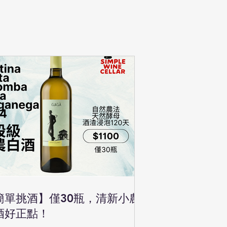
簡單挑酒】僅30瓶，清新小農
酒好正點！