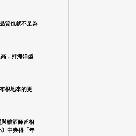
高品質也就不足為
越高，拜海洋型
布根地來的更
老闆與釀酒師皆相
nion》中獲得「年