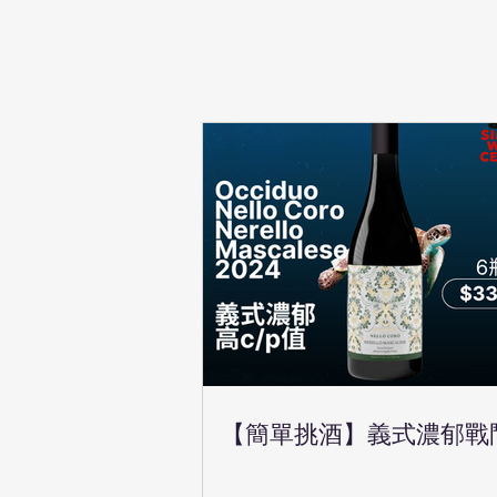
【簡單挑酒】義式濃郁戰