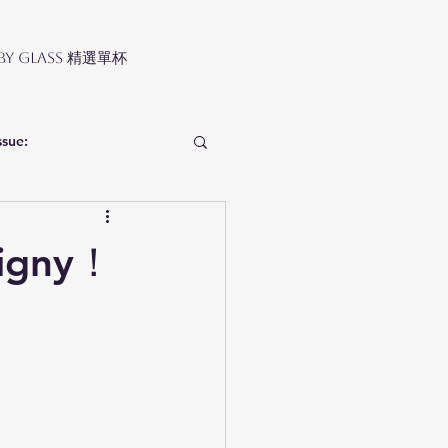
 by Glass 精選單杯
ssue:
igny！