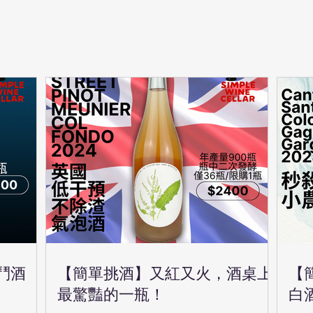
鬥酒
【簡單挑酒】又紅又火，酒桌上
【
最驚豔的一瓶！
白