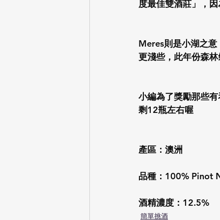
度最佳雙酒莊」，因
Meres則是小湖
更淺些，此年份森林
小編為了獎勵那些有看
剩12瓶左右喔
產區：澳洲
品種：100% Pinot N
酒精濃度：12.5%
簡單挑酒