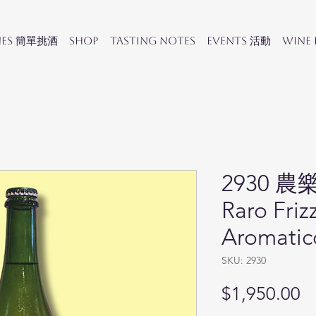
nes 簡單挑酒
SHOP
Tasting Notes
Events 活動
Wine
2930 農樂
Raro Friz
Aromatic
SKU: 2930
Pr
$1,950.00