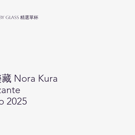
 by Glass 精選單杯
藏 Nora Kura
zante
o 2025
ice