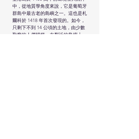
中，從地質學角度來說，它是葡萄牙
群島中最古老的島嶼之一。這也是札
爾科於 1418 年首次發現的。如今，
只剩下不到 14 公頃的土地，由少數
勤奮的人們耕種。在鄰近的島嶼上，
他們將桑滕斯港稱為“先知”，這是
一個古老的暱稱，當您看到這些古老
的藤蔓及其匍匐的葡萄園，並通過鉤
編的牆壁或巧妙的蘆葦當結構保護其
免受風和海風的侵襲時，這個古老的
暱稱從未如此有意義。
這款 Listrão dos Profetas 葡萄酒來
自這些樹齡超過 80 年的老藤，這是
我們在這片獨特風土上的首次嘗試。
淡黃色，濃鬱的香氣，有鹽水、礦物
質、火藥和碘的味道。口感飽滿、有
質感，香氣在鼻後重複出現。尾韻很
長。