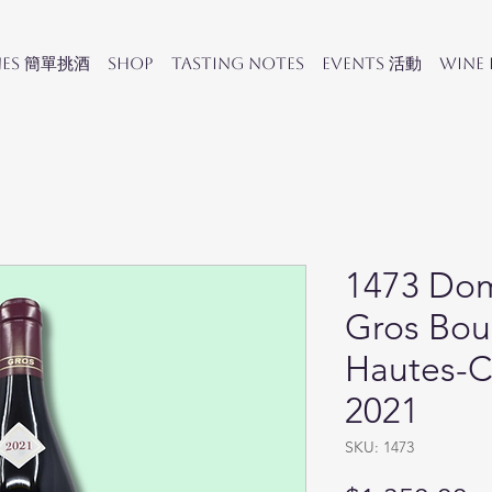
nes 簡單挑酒
SHOP
Tasting Notes
Events 活動
Wine
1473 Dom
Gros Bo
Hautes-C
2021
SKU: 1473