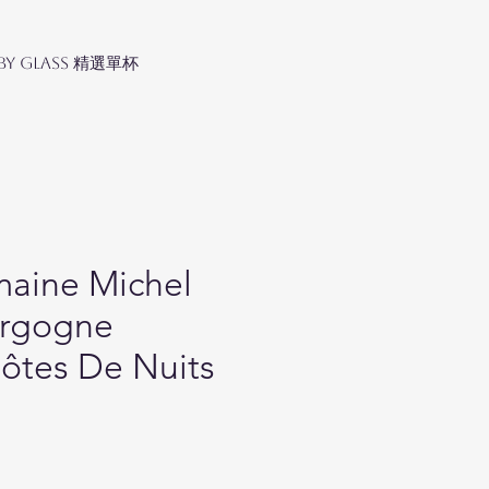
 by Glass 精選單杯
aine Michel
urgogne
ôtes De Nuits