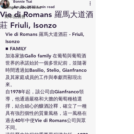
Bonnie Tsai
Jun 26, 2025
6 min read
Simple about wine
Vie di Romans 羅馬大道酒
簡單品酒會
莊 Friuli, Isonzo
Vie di Romans 羅馬大道酒莊 - Friuli, 
Isonzo
■ FAMILY
加洛家族Gallo family 在葡萄與葡萄酒
世界的承諾始於一個多世紀前，並隨著
時間透過如Basilio, Stelio, Gianfranco
及其家庭成員的工作與奉獻而顯現出
來。
自1978年起，該公司由Gianfranco領
導，他通過嚴格和大膽的葡萄種植選
擇，結合細心的釀酒詮釋，確立了一種
具有強烈個性的質量風格，這一風格在
過去40年中使Vie di Romans公司與眾
不同。