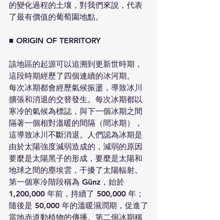
的變化過程的土壤，對我們來說，代表
了最有價值的葡萄園地點。
■ ORIGIN OF TERRITORY
該地區的起源可以追溯到更新世時期，
這段時期經歷了四個連續的冰河期。
每次冰期都會經歷氣候振盪，導致冰川
擴張和消退的交替發生。每次冰期都以
寒冷的氣候為標誌，與下一個冰期之間
隔著一個相對溫暖的間隔（間冰期），
這導致冰川不斷消退。人們認為冰期是
由於太陽強度減弱造成的，減弱的原因
要麼是太陽黑子的形成，要麼是太陽和
地球之間的塵埃雲，干擾了太陽輻射。
第一個寒冷階段稱為 Günz，始於 
1,200,000 年前，持續了 500,000 年；
隨後是 50,000 年的溫暖濕潤期，促進了
當地赤道動植物的傳播。第二個冰期稱