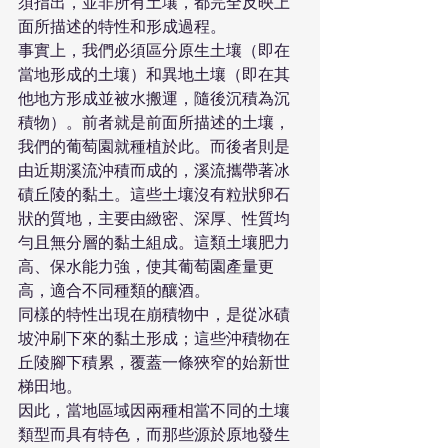
須指出，並非所有土壤，都完全反映上
面所描述的特性和形成過程。
事實上，我們必須區分原生土壤（即在
當地形成的土壤）和異地土壤（即在其
他地方形成並被水搬運，隨後沉積為沉
積物）。前者就是前面所描述的土壤，
我們的葡萄園就種植於此。而後者則是
由近期溪流沖積而成的，溪流攜帶著冰
磧丘陵的黏土。這些土壤沒有粒狀卵石
狀的質地，主要由緻密、深厚、性質均
勻且無分層的黏土組成。這類土壤肥力
高、保水能力強，使其葡萄園產量更
高，適合不同種類的釀酒。 
同樣的特性出現在崩積物中，是從冰磧
坡沖刷下來的黏土形成；這些沖積物在
丘陵腳下積累，覆蓋一條狹窄的始新世
梯田地。
因此，當地區域因兩種相當不同的土壤
類型而具有特色，而那些源於原地發生