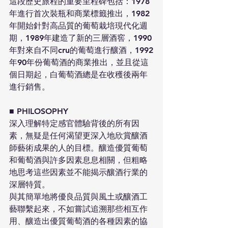
這段歷史旅程的重要里程碑包括：1978
年進行首次裝瓶和商業標籤推出，1982
年開始針對高品質的葡萄栽培現代化週
期，1989年建造了新的三層酒窖，1990
年對來自不同cru的葡萄進行釀酒，1992
年90年份葡萄酒的商業推出，並且從這
個日期起，白葡萄酒總是在收穫後兩年
進行銷售。
■ ​PHILOSOPHY
深入理解特定感官體驗背後的所有因
素，無疑是任何渴望更深入地欣賞釀酒
師藝術成果的人的目標。釀造優質葡萄
和葡萄酒與許多因素息息相關，但粗略
地思考這些因素並不能揭示釀酒行業的
深層特質。
與其簡單地將優良品質與風土或釀酒工
藝聯繫起來，不如嘗試追溯那些相互作
用、釀造出優質葡萄酒的各種因素的協