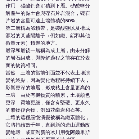
作用，碳酸鈣會沉積到下層。矽酸鹽分
解產生的黏土會與礫石片岩混合，礫石
片岩的含量可達土壤體積的50%。
第二層稱為澱積帶，是碳酸鹽以及構成
源岩的某些陽離子（例如鐵、鋁和其他
微量元素）積聚的地方。
最深和最後一層稱為成土層，由未分解
的岩石組成，與降解過程之前存在於表
面的物質相同。
當然，土壤的當前剖面並不代表土壤演
變的終點，因為變化過程將持續下去，
影響更深的地層，形成粘土含量更高的
土壤；由於有機物質的積累，土壤顏色
更深；質地更細，僅含有堅硬、更永久
的礦物複合物，例如花崗岩和石英。
土壤的這種緩慢演變被稱為鐵素體化，
它將持續數千年，直到新的造山運動改
變地殼，或直到新的冰川用從阿爾卑斯