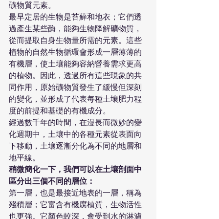
礦物質元素。
最早定居的生物是苔蘚和地衣；它們透
過產生某些酶，能夠生物降解礦物質，
從而提取自身生物量所需的元素。這些
植物的自然生物循環會形成一層薄薄的
有機層，使土壤能夠容納營養需求更高
的植物。因此，透過所有這些現象的共
同作用，原始礦物質發生了緩慢但深刻
的變化，並形成了代表每種土壤肥力程
度的前提和基礎的有機成分。
經過數千年的時間，在漫長而微妙的變
化週期中，土壤中的各種元素從表面向
下移動，土壤逐漸分化為不同的地層和
地平線。
稍微簡化一下，我們可以在土壤剖面中
區分出三個不同的層位：
第一層，也是最接近地表的一層，稱為
殘積層；它富含有機腐植質，生物活性
也更強。它顏色較深，會受到水的淋濾