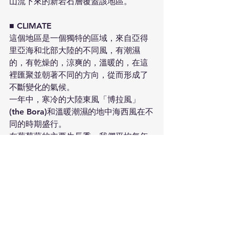
山流下來的新岩石層覆蓋該地區。
■ CLIMATE
這個地區是一個獨特的區域，來自亞得
里亞海和北部大陸的不同風，有潮濕
的，有乾燥的，涼爽的，溫暖的，在這
裡匯聚並朝著不同的方向，從而形成了
不斷變化的氣候。
一年中，寒冷的大陸東風「博拉風」
(the Bora)和溫暖潮濕的地中海西風在不
同的時期盛行。
在葡萄藤的主要生長季，我們平均每年
會經歷濕潤多雨的春季、溫和乾燥的夏
季以及涼爽多雨的秋季。秋季氣候交
替，決定了某一年屬於歐洲大陸季還是
北歐地中海季。
該地區之所以如此適合種植葡萄，很大
程度上得益於涼爽乾燥的博拉風。它從
斯洛維尼亞山區開闊的山谷，由東向西