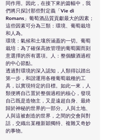
同作用。因此，在接下來的篇幅中，我
們將只探討那些對定義「Vie di 
Romans」葡萄酒品質貢獻最大的因素；
這些因素可分為三類：環境、葡萄栽培
和人為。
環境：氣候和土壤所涵蓋的一切。葡萄
栽培：為了確保高效管理的葡萄園而刻
意選擇的所有選項。人：整個釀酒過程
的中心節點。
透過對環境的深入認知，人類得以踏出
第一步，和諧運用各種葡萄栽種的工
具，以實現特定的目標。如此一來，人
類便將自己置於整個過程的核心，發現
自己既是造物主，又是遠超自身、最終
歸於神秘的世界的一部分。人與土地、
人與這被創造的世界，之間的交會與對
話，交織出某種新穎獨特、複雜又奇妙
的事物。