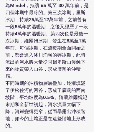
為Mindel，持續 65 萬至 30 萬年前，是
四個冰期中最冷的。第三次冰期，里斯
冰期，持續25萬至12萬年前，之前曾有
一段5萬年的溫暖期，之後又經歷了一段
持續4萬年的溫暖期。第四次也是最後一
次冰期，維爾姆冰期，發生在8萬至1萬
年前。每個冰期，在溫暖期全面開始之
前，都會進入冰川消融的碎冰期，此時
流出的河水將大量從阿爾卑斯山侵蝕下
來的物質帶入山谷，形成廣闊的沖積
扇。
不同時期的沖積物層層疊加，逐漸填滿
了伊松佐河的河谷，形成了廣闊的西南
坡階，平均坡度為0.5%。隨著維爾姆紀
末期和全新世初起，河水流量大幅下
降，河岸變得更窄，從而暴露出沖積階
地，如今的土壤正是在這些階地上形成
的。